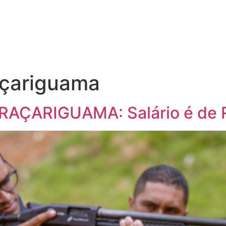
açariguama
RAÇARIGUAMA: Salário é de R