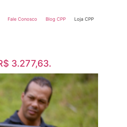
Fale Conosco
Blog CPP
Loja CPP
$ 3.277,63.