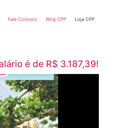
Fale Conosco
Blog CPP
Loja CPP
lário é de R$ 3.187,39!