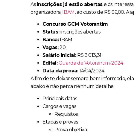
As
inscrições já estão abertas
e os interess
organizadora,
IBAM
, ao custo de R$ 96,00. A a
Concurso GCM Votorantim
Status:
inscrições abertas
Banca:
IBAM
Vagas:
20
Salário inicial:
R$ 3.013,31
Edital:
Guarda de Votorantim-2024
Data da prova:
14/04/2024
A fim de te deixar sempre bem informado, ela
abaixo e não perca nenhum detalhe:
Principais datas
Cargos e vagas
Requisitos
Etapas e provas
Prova objetiva