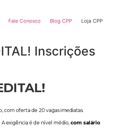
Fale Conosco
Blog CPP
Loja CPP
ITAL! Inscrições
EDITAL!
o, com oferta de 20 vagas imediatas.
 A exigência é de nível médio,
com salário