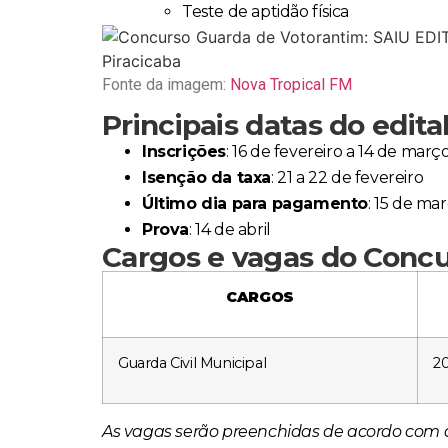
Teste de aptidão física
Fonte da imagem:
Nova Tropical FM
Principais datas do edita
Inscrições
: 16 de fevereiro a 14 de març
Isenção da taxa
: 21 a 22 de fevereiro
Último dia para pagamento
: 15 de ma
Prova
: 14 de abril
Cargos e vagas do Conc
CARGOS
Guarda Civil Municipal
2
As vagas serão preenchidas de acordo com a