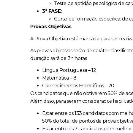
Teste de aptidão psicológica de car
3ª FASE:
Curso de formação especifica, de cará
Provas Objetivas
A Prova Objetiva está marcada para ser realiz
As provas objetivas serão de caráter classifica
duração será de 3h horas.
Língua Portuguesa – 12
Matemática – 8
Conhecimentos Específicos – 20
Os candidatos que não obtiverem 50% de ace
Além disso, para serem considerados habilita
Estar entre os 133 candidatos com melhor
50% do total de pontos da prova objetiva
Estar entre os 7 candidatos com melhor n