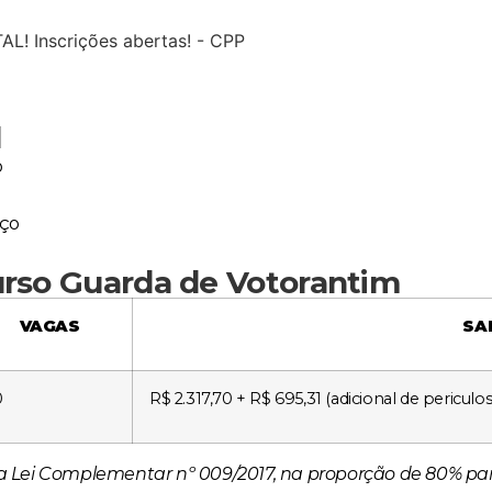
l
o
rço
urso Guarda de Votorantim
VAGAS
SA
0
R$ 2.317,70 + R$ 695,31 (adicional de periculos
 Lei Complementar nº 009/2017, na proporção de 80% par