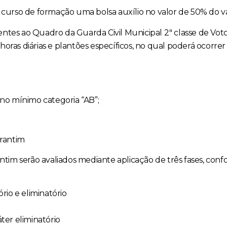
urso de formação uma bolsa auxílio no valor de 50% do va
entes ao Quadro da Guarda Civil Municipal 2ª classe de Vot
oras diárias e plantões específicos, no qual poderá ocorrer 
, no mínimo categoria “AB”;
rantim
im serão avaliados mediante aplicação de três fases, conf
ório e eliminatório
áter eliminatório