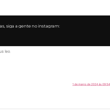
, siga a gente no instagram:
us leo.
1 de março de 2024 às 09:54